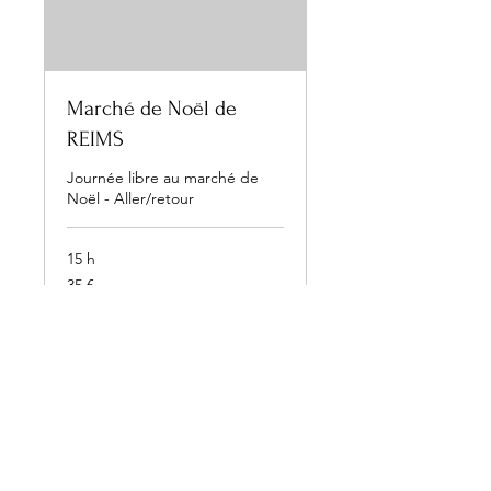
Marché de Noël de
REIMS
Journée libre au marché de
Noël - Aller/retour
15 h
35
35 €
euros
Réserver
2024 @CVFTransport